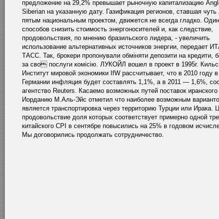
предложение на 29,2% превышает рыночную капитализацию Angl
Siberian на указанную дату. Газификация регионов, ставшая чуть
пятым национальным проектом, движется не всегда гладко. Один
способов снизить стоимость энергоносителей и, как следствие,
продовольствия, по мнению бразильского лидера, - увеличить
использование альтернативных источников энергии, передает ИТ
ТАСС. Так, брокери пропонували обмiняти депозити на кредити, 
за сво послуги комiсiю. ЛУКОЙЛ вошел в проект в 1995г. Кильс
Институт мировой экономики IfW рассчитывает, что в 2010 году в
Германии инфляция будет составлять 1,1%, а в 2011 — 1,6%, со
агентство Reuters. Касаемо возможных путей поставок иранского 
Иорданию М.Аль-Эйс отметил что наиболее возможным вариант
является транспортировка через территорию Турции или Ирака. 
продовольствие доля которых соответствует примерно одной тре
китайского CPI в сентябре повысились на 25% в годовом исчисл
Мы договорились продолжать сотрудничество.