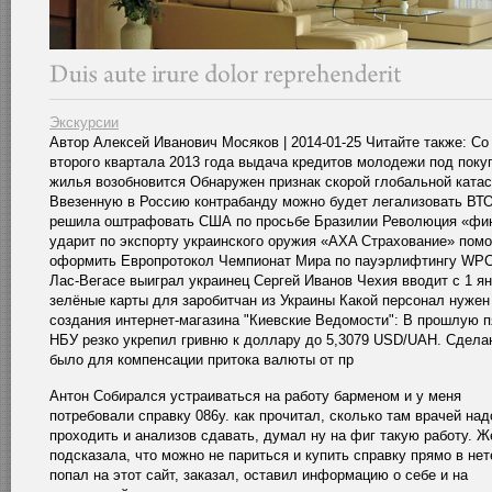
Экскурсии
Автор Алексей Иванович Мосяков | 2014-01-25 Читайте также: Со
второго квартала 2013 года выдача кредитов молодежи под поку
жилья возобновится Обнаружен признак скорой глобальной ката
Ввезенную в Россию контрабанду можно будет легализовать ВТ
решила оштрафовать США по просьбе Бразилии Революция «фи
ударит по экспорту украинского оружия «AXA Страхование» помо
оформить Европротокол Чемпионат Мира по пауэрлифтингу WPC
Лас-Вегасе выиграл украинец Сергей Иванов Чехия вводит с 1 я
зелёные карты для заробитчан из Украины Какой персонал нужен
создания интернет-магазина "Киевские Ведомости": В прошлую п
НБУ резко укрепил гривню к доллару до 5,3079 USD/UAH. Сдела
было для компенсации притока валюты от пр
Антон Cобирался устраиваться на работу барменом и у меня
потребовали справку 086у. как прочитал, сколько там врачей над
проходить и анализов сдавать, думал ну на фиг такую работу. Ж
подсказала, что можно не париться и купить справку прямо в нет
попал на этот сайт, заказал, оставил информацию о себе и на