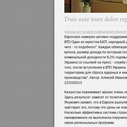
уборка коттеджей помещений офисов
Евросоюз намерен активно поддержив
ВТО Один из юристов БЮТ, народный 
чего - то подобного". Каждая облигац
купона, размер дохода по которым сос
номинальной доходности 9,2% годовы
Украина со ссылкой на пресс - служб
того, после вступления в ВТО Украина
территорию для сброса ядерных и хим
производства". Автор: Алексей Иванови
22/10/2013
Казахстан переживает кризис очень ле
Здесь результат зависит от политичес
Янукович заявил, что в Европе разгул
чувствуют его, потому что цены не по
Насколько эффективна система страхо
своевременно не выполнила поручени
своих региональных программ.