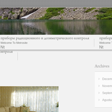
Welcome To Metrosite
Welcome T
Nt
Nt
Decemb
Novemb
Septem
Agustu