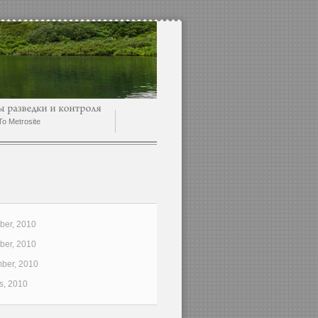
o Metrosite
er, 2010
er, 2010
ber, 2010
s, 2010