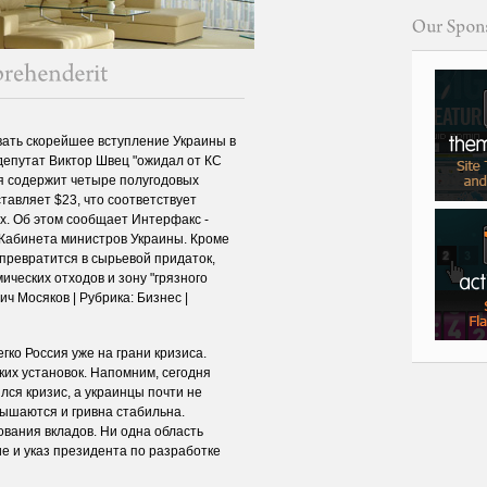
ать скорейшее вступление Украины в
депутат Виктор Швец "ожидал от КС
ия содержит четыре полугодовых
тавляет $23, что соответствует
х. Об этом сообщает Интерфакс -
у Кабинета министров Украины. Кроме
 превратится в сырьевой придаток,
ических отходов и зону "грязного
ч Мосяков | Рубрика: Бизнес |
гко Россия уже на грани кризиса.
ких установок. Напомним, сегодня
ялся кризис, а украинцы почти не
вышаются и гривна стабильна.
вания вкладов. Ни одна область
е и указ президента по разработке